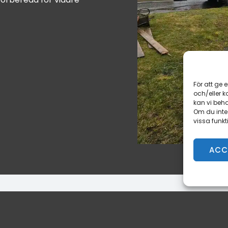
För att ge 
och/eller 
kan vi beh
Om du inte
vissa funkt
ACC