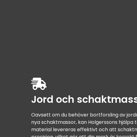
Jord och schaktmas
Oavsett om du behöver bortforsling av jord
nya schaktmassor, kan Holgerssons hjälpa till. 
material levereras effektivt och att schakt
precision, vilket gör att din mark är korrekt