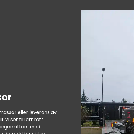
sor
massor eller leverans av
Vi ser till att rätt
ningen utförs med
 förberedd för vidare